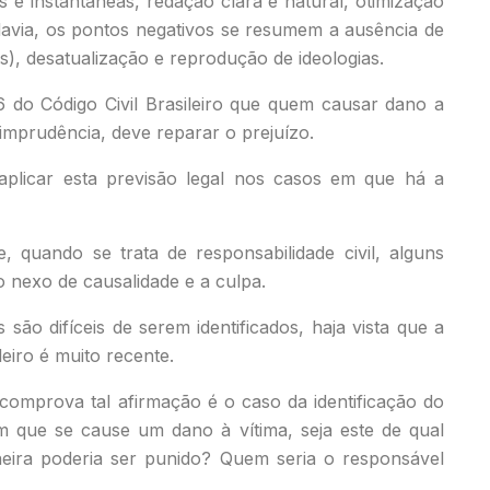
 e instantâneas, redação clara e natural, otimização
davia, os pontos negativos se resumem a ausência de
s), desatualização e reprodução de ideologias.
86 do Código Civil Brasileiro que quem causar dano a
imprudência, deve reparar o prejuízo.
 aplicar esta previsão legal nos casos em que há a
quando se trata de responsabilidade civil, alguns
 nexo de causalidade e a culpa.
 são difíceis de serem identificados, haja vista que a
ileiro é muito recente.
omprova tal afirmação é o caso da identificação do
 que se cause um dano à vítima, seja este de qual
eira poderia ser punido? Quem seria o responsável