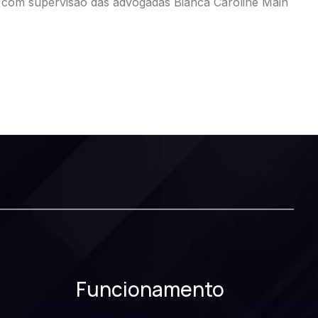
 com supervisão das advogadas Bianca Caroline Main
Funcionamento