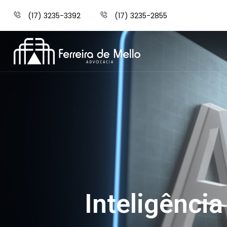
(17) 3235-3392
(17) 3235-2855
Inteligência