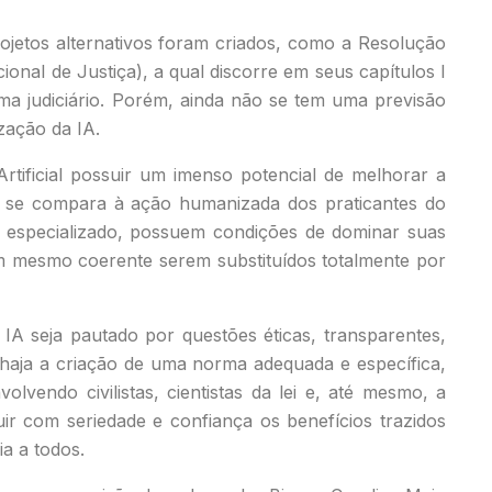
rojetos alternativos foram criados, como a Resolução
onal de Justiça), a qual discorre em seus capítulos I
stema judiciário. Porém, ainda não se tem uma previsão
ização da IA.
Artificial possuir um imenso potencial de melhorar a
ada se compara à ação humanizada dos praticantes do
o especializado, possuem condições de dominar suas
em mesmo coerente serem substituídos totalmente por
IA seja pautado por questões éticas, transparentes,
 haja a criação de uma norma adequada e específica,
vendo civilistas, cientistas da lei e, até mesmo, a
uir com seriedade e confiança os benefícios trazidos
ia a todos.