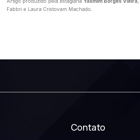
Artigo produzido pela estagiária
Yasmim Borges Vieira
,
Fabbri e Laura Cristovam Machado.
Contato