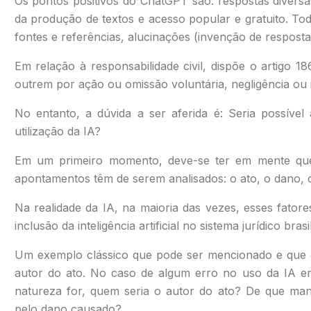
Os pontos positivos do ChatGPT são: respostas diversas
da produção de textos e acesso popular e gratuito. To
fontes e referências, alucinações (invenção de resposta
Em relação à responsabilidade civil, dispõe o artigo 1
outrem por ação ou omissão voluntária, negligência ou 
No entanto, a dúvida a ser aferida é: Seria possível
utilização da IA?
Em um primeiro momento, deve-se ter em mente que, 
apontamentos têm de serem analisados: o ato, o dano, o
Na realidade da IA, na maioria das vezes, esses fatores
inclusão da inteligência artificial no sistema jurídico bras
Um exemplo clássico que pode ser mencionado e que c
autor do ato. No caso de algum erro no uso da IA em
natureza for, quem seria o autor do ato? De que man
pelo dano causado?