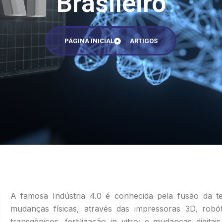
Brasileiro
PÁGINA INICIAL
ARTIGOS
A famosa Indústria 4.0 é conhecida pela fusão da 
mudanças físicas, através das impressoras 3D, robó
transgênicos, fertilização in vitro; e mudanças digita