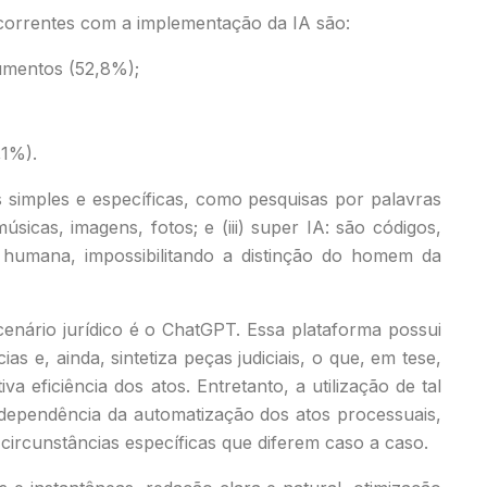
recorrentes com a implementação da IA são:
cumentos (52,8%);
,1%).
fas simples e específicas, como pesquisas por palavras
sicas, imagens, fotos; e (iii) super IA: são códigos,
humana, impossibilitando a distinção do homem da
cenário jurídico é o ChatGPT. Essa plataforma possui
as e, ainda, sintetiza peças judiciais, o que, em tese,
va eficiência dos atos. Entretanto, a utilização de tal
al dependência da automatização dos atos processuais,
circunstâncias específicas que diferem caso a caso.