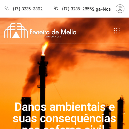
(17) 3235-3392
(17) 3235-2855
Siga-Nos
Danos ambientais e
suas consequências